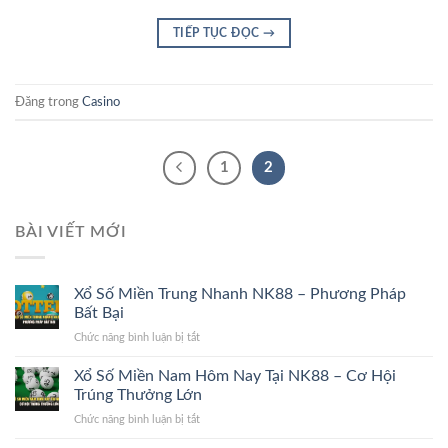
TIẾP TỤC ĐỌC
→
Đăng trong
Casino
1
2
BÀI VIẾT MỚI
Xổ Số Miền Trung Nhanh NK88 – Phương Pháp
Bất Bại
ở
Chức năng bình luận bị tắt
Xổ
Số
Xổ Số Miền Nam Hôm Nay Tại NK88 – Cơ Hội
Miền
Trúng Thưởng Lớn
Trung
ở
Chức năng bình luận bị tắt
Nhanh
Xổ
NK88